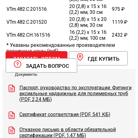
20 (2,8) х 15 х 16
VTm.482.C.201516
975 ₽
(2,2) мм, 30 см
20 (2,8) х 15 х 20
VTm.482.C.201520
1119 ₽
(2,8) мм, 30 см
16 (2,2) х 15 х 16
VTm.482.CH.161516
2432 ₽
(2,2) мм, 100 см
* Указаны рекомендованные производителем
розничные цены (руб).
ЗАКАЗАТЬ ОПТОМ
ГДЕ КУПИТЬ
ЗАДАТЬ ВОПРОС
Документы
Паспорт, руководство по эксплуатации: Фитинги
аксиальные надвижные для полимерных труб
(PDF, 2,24 МБ)
Сертификат соответствия (PDF, 541 КБ)
Отказное письмо в области обязательной
сертификации (PDF, 1,47 МБ)