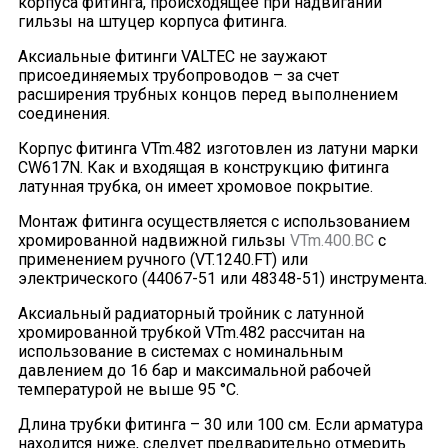
корпуса фитинга, происходящее при надвигании
гильзы на штуцер корпуса фитинга.
Аксиальные фитинги VALTEC не заужают
присоединяемых трубопроводов – за счет
расширения трубных концов перед выполнением
соединения.
Корпус фитинга VTm.482 изготовлен из латуни марки
CW617N. Как и входящая в конструкцию фитинга
латунная трубка, он имеет хромовое покрытие.
Монтаж фитинга осуществляется с использованием
хромированной надвижной гильзы
VTm.400.BC
с
применением ручного (VT.1240.FT) или
электрического (44067-51 или 48348-51) инструмента.
Аксиальный радиаторный тройник с латунной
хромированной трубкой VTm.482 рассчитан на
использование в системах с номинальным
давлением до 16 бар и максимальной рабочей
температурой не выше 95 °С.
Длина трубки фитинга – 30 или 100 см. Если арматура
находится ниже, следует предварительно отмерить