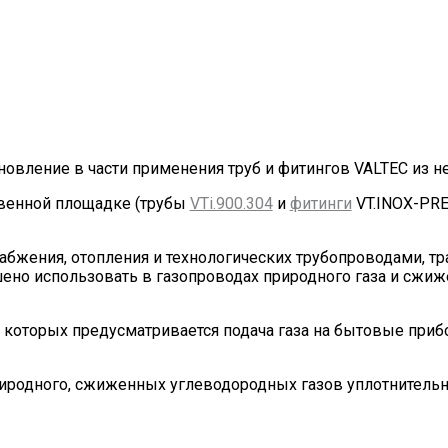
овление в части применения труб и фитингов VALTEC из 
твенной площадке (трубы
VTi.900.304
и
фитинги
VT.INOX-PRE
набжения, отопления и технологических трубопроводами, 
но использовать в газопроводах природного газа и сжиже
 которых предусматривается подача газа на бытовые прибо
риродного, сжиженных углеводородных газов уплотнитель