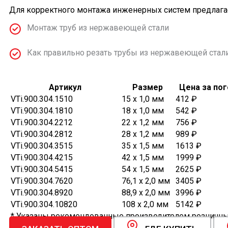
Для корректного монтажа инженерных систем предлага
Монтаж труб из нержавеющей стали
Как правильно резать трубы из нержавеющей стал
Артикул
Размер
Цена за по
VTi.900.304.1510
15 х 1,0 мм
412 ₽
VTi.900.304.1810
18 х 1,0 мм
542 ₽
VTi.900.304.2212
22 х 1,2 мм
756 ₽
VTi.900.304.2812
28 х 1,2 мм
989 ₽
VTi.900.304.3515
35 х 1,5 мм
1613 ₽
VTi.900.304.4215
42 х 1,5 мм
1999 ₽
VTi.900.304.5415
54 х 1,5 мм
2625 ₽
VTi.900.304.7620
76,1 х 2,0 мм
3405 ₽
VTi.900.304.8920
88,9 х 2,0 мм
3996 ₽
VTi.900.304.10820
108 х 2,0 мм
5142 ₽
* Указаны рекомендованные производителем розничные