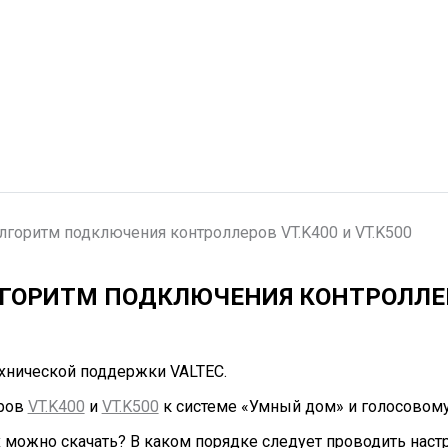
лгоритм подключения контроллеров VT.K400 и VT.K500
ГОРИТМ ПОДКЛЮЧЕНИЯ КОНТРОЛЛЕРО
хнической поддержки VALTEC.
еров
VT.K400
и
VT.K500
к системе «Умный дом» и голосовому
можно скачать? В каком порядке следует проводить настр