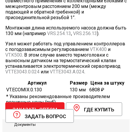
совместного применения с коллекторными блоками с
межцентровым расстоянием 200 мм (между
подающей и обратной гребенкой) и
присоединительной резьбой 1”.
Монтажная длина используемого насоса должна быть
130 мм (например
VRS.254.13
,
VRS.256.13
).
Узел может работать под управлением контроллеров
с погодозависимым регулированием
VT.K400
и
VT.K500
. В этом случае вместо термоголовки с
выносным датчиком на термостатический клапан
устанавливается электротермический сервопривод
VT.TE3043.0.024
или
VT.TE3043.A.024
.
Артикул
Размер
Цена за штуку
VT.ECOMIX.0.130
130 мм
6808 ₽
* Указаны рекомендованные производителем
розничные цены (руб).
ЗАКАЗАТЬ ОПТОМ
ГДЕ КУПИТЬ
ЗАДАТЬ ВОПРОС
Документы