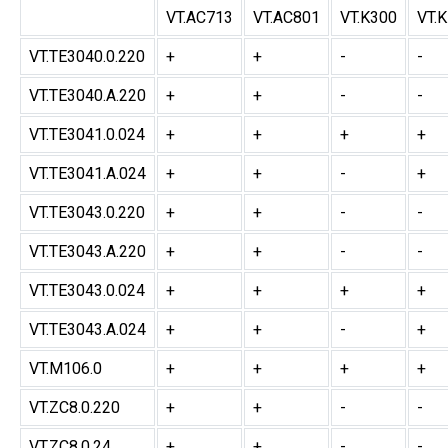
VT.AC713
VT.AC801
VT.K300
VT.
VT.TE3040.0.220
+
+
-
-
VT.TE3040.A.220
+
+
-
-
VT.TE3041.0.024
+
+
+
+
VT.TE3041.A.024
+
+
-
+
VT.TE3043.0.220
+
+
-
-
VT.TE3043.A.220
+
+
-
-
VT.TE3043.0.024
+
+
+
+
VT.TE3043.A.024
+
+
-
+
VT.M106.0
+
+
+
+
VT.ZC8.0.220
+
+
-
-
VT.ZC8.0.24
+
+
-
-