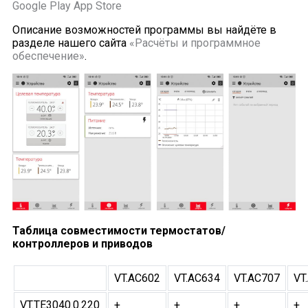
Google Play
App Store
Описание возможностей программы вы найдёте в
разделе нашего сайта
«Расчёты и программное
обеспечение»
.
Таблица совместимости термостатов/
контроллеров и приводов
VT.AC602
VT.AC634
VT.AC707
VT
VT.TE3040.0.220
+
+
+
+