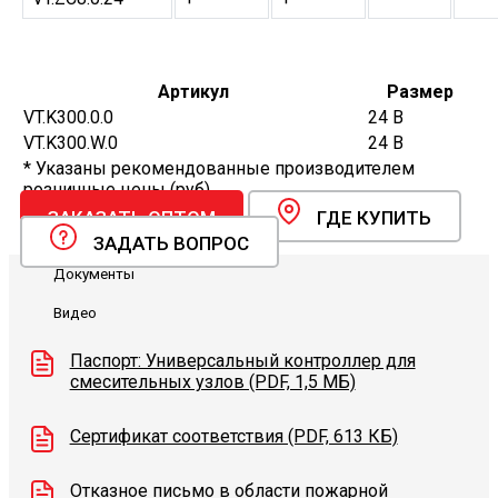
Артикул
Размер
VT.K300.0.0
24 В
VT.K300.W.0
24 В
* Указаны рекомендованные производителем
розничные цены (руб).
ЗАКАЗАТЬ ОПТОМ
ГДЕ КУПИТЬ
ЗАДАТЬ ВОПРОС
Документы
Видео
Паспорт: Универсальный контроллер для
смесительных узлов (PDF, 1,5 МБ)
Сертификат соответствия (PDF, 613 КБ)
Отказное письмо в области пожарной