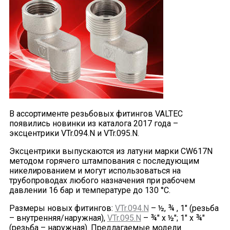
В ассортименте резьбовых фитингов VALTEC
появились новинки из каталога 2017 года –
эксцентрики VTr.094.N и VTr.095.N.
Эксцентрики выпускаются из латуни марки CW617N
методом горячего штампования с последующим
никелированием и могут использоваться на
трубопроводах любого назначения при рабочем
давлении 16 бар и температуре до 130 °С.
Размеры новых фитингов:
VTr.094.N
– ½, ¾ , 1" (резьба
– внутренняя/наружная),
VTr.095.N
– ¾" х ½"; 1" х ¾"
(резьба – наружная). Предлагаемые модели