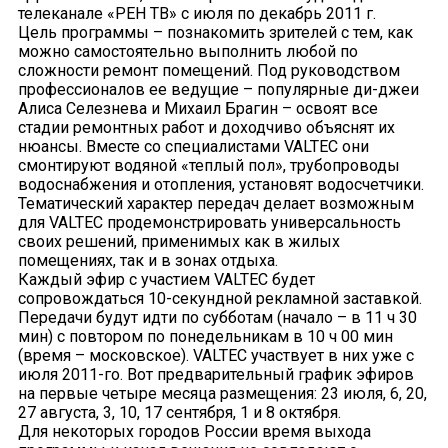
телеканале «РЕН ТВ» с июля по декабрь 2011 г.
Цель программы – познакомить зрителей с тем, как
можно самостоятельно выполнить любой по
сложности ремонт помещений. Под руководством
профессионалов ее ведущие – популярные ди-джеи
Алиса Селезнева и Михаил Брагин – освоят все
стадии ремонтных работ и доходчиво объяснят их
нюансы. Вместе со специалистами VALTEC они
смонтируют водяной «теплый пол», трубопроводы
водоснабжения и отопления, установят водосчетчики.
Тематический характер передач делает возможным
для VALTEC продемонстрировать универсальность
своих решений, применимых как в жилых
помещениях, так и в зонах отдыха.
Каждый эфир с участием VALTEC будет
сопровождаться 10-секундной рекламной заставкой.
Передачи будут идти по субботам (начало – в 11 ч 30
мин) с повтором по понедельникам в 10 ч 00 мин
(время – московское). VALTEC участвует в них уже с
июля 2011-го. Вот предварительный график эфиров
на первые четыре месяца размещения: 23 июля, 6, 20,
27 августа, 3, 10, 17 сентября, 1 и 8 октября.
Для некоторых городов России время выхода