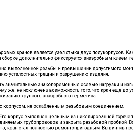
вых кранов является узел стыка двух полукорпусов. Как 
ри сборке дополнительно фиксируется анаэробным клеем-г
венно выполненной резьбы и превышении допустимого мон
нию усталостных трещин и разрушению изделия.
ать значительные знакопеременные осевые нагрузки и из
му же, не исключена возможность того, что кран еще до
ескиванию хрупкого анаэробного герметика.
н c корпусом, не ослабленным резьбовым соединением.
 Его корпус выполнен цельным из никелированной горячеп
соединяемых трубопроводов и закрыта резьбовой пробкой. В
о, кран стал полностью ремонтопригодным. Вывинтив про