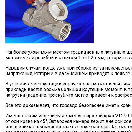
Наиболее уязвимым местом традиционных латунных шаро
метрической резьбой и с шагом 1,5–1,25 мм, которая п
Нередки случаи, когда уже при сборке из-за некачест
напряжения, которые в дальнейшем приводят к появле
В условиях эксплуатации корпус крана может испытыв
прикладывается весьма большой крутящий момент. К то
нагрузки (падение, тряску), что могло привести к растр
Все это доказывает, что гораздо безопаснее иметь кра
Именно таким изделием является шаровой кран VT.290.
от оси крана на 45°. Затворная камера лежит вне оси 
воспринимаются монолитным корпусом крана. Кроме тог