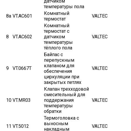
датчиком
температуры пола
Комнатный
8а
VT.AC601
VALTEC
термостат
Комнатный
термостат с
8
VT.AC602
датчиком
VALTEC
температуры
тёплого пола
Байпас с
перепускным
клапаном для
9
VT.0667T
VALTEC
обеспечения
циркуляции при
закрытых петлях
Клапан трехходовой
смесительный для
10
VT.MR03
поддержания
VALTEC
температуры
обратки
Термоголовка с
выносным
11
VT.5012
VALTEC
накладным