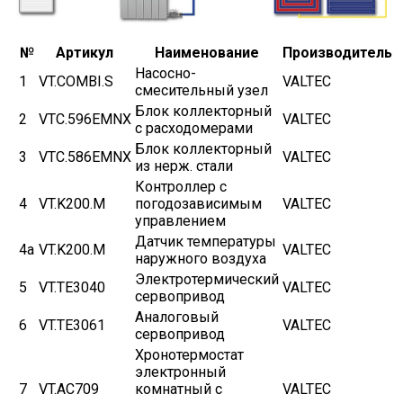
№
Артикул
Наименование
Производитель
Насосно-
1
VT.COMBI.S
VALTEC
смесительный узел
Блок коллекторный
2
VTC.596EMNX
VALTEC
с расходомерами
Блок коллекторный
3
VTC.586EMNX
VALTEC
из нерж. стали
Контроллер с
4
VT.K200.M
погодозависимым
VALTEC
управлением
Датчик температуры
4а
VT.K200.M
VALTEC
наружного воздуха
Электротермический
5
VT.TE3040
VALTEC
сервопривод
Аналоговый
6
VT.TE3061
VALTEC
сервопривод
Хронотермостат
электронный
7
VT.AC709
комнатный с
VALTEC