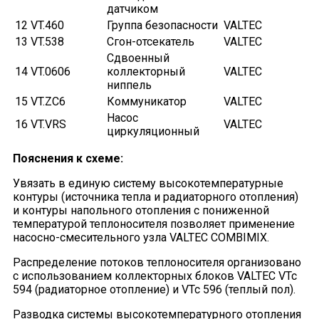
датчиком
12
VT.460
Группа безопасности
VALTEC
13
VT.538
Сгон-отсекатель
VALTEC
Сдвоенный
14
VT.0606
коллекторный
VALTEC
ниппель
15
VT.ZC6
Коммуникатор
VALTEC
Насос
16
VT.VRS
VALTEC
циркуляционный
Пояснения к схеме:
Увязать в единую систему высокотемпературные
контуры (источника тепла и радиаторного отопления)
и контуры напольного отопления с пониженной
температурой теплоносителя позволяет применение
насосно-смесительного узла VALTEC COMBIMIX.
Распределение потоков теплоносителя организовано
с использованием коллекторных блоков VALTEC VTc
594 (радиаторное отопление) и VTc 596 (теплый пол).
Разводка системы высокотемпературного отопления