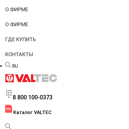
Учебное видео
Проектировщикам
О ФИРМЕ
Типовые решения
Проектирование
Альбомы и схемы
Дилерам
VALTEC
О ФИРМЕ
Чертежи и модели
Рекламная поддержка
Производство
Онлайн-расчеты
Патенты
Программы
ГДЕ КУПИТЬ
Новости
Учебный центр
Новинки продукции
Вебинары и семинары
КОНТАКТЫ
Портфолио
Сервис
Вакансии
Гарантийный отдел
RU
FAQ – теплый пол
8 800 100-0373
Каталог VALTEC