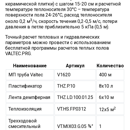
керамической плитки) с шагом 15-20 см и расчетной
температуре теплоносителя 30°С – температура
поверхности пола 24-26°С, расход теплоносителя
3
около 0,2 м
/ч, скорость течения 0,2-0,5 м/с, потери
давления в петле приблизительно 5 кПа (0,5 м).
Точный расчет тепловых и гидравлических
параметров можно провести с использованием
бесплатной программы расчетов теплых полов
VALTEC.PRG.
Наименование
Артикул
Количество
МП труба Valtec
V1620
400 м
Пластификатор
THZ.P.10
8х10 л
Лента демпферная
THZ.LD.100.01.25
6х10 м
2
Теплоизоляция
VT.HS.FP.0312
12х5 м
Трехходовой
смесительный
VT.MIX03.G.05 ¾”
1