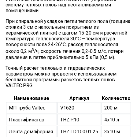
систему теплых полов над неотапливаемыми
помещениями.
При спиральной укладке петли теплого пола (толщина
стяжки 3 см с напольным покрытием из
керамической плитки) с шагом 15-20 см и расчетной
температуре теплоносителя 30°С – температура
поверхности пола 24-26°С, расход теплоносителя
3
около 0,2 м
/ч, скорость течения 0,2-0,5 м/с, потери
давления в петле приблизительно 5 кПа (0,5 м).
Точный расчет тепловых и гидравлических
параметров можно провести с использованием
бесплатной программы расчетов теплых полов
VALTEC.PRG.
Наименование
Артикул
Количество
МП труба Valtec
V1620
200 м
Пластификатор
THZ.P.10
4х10 л
Лента демпферная
THZ.LD.100.01.25
3х10 м