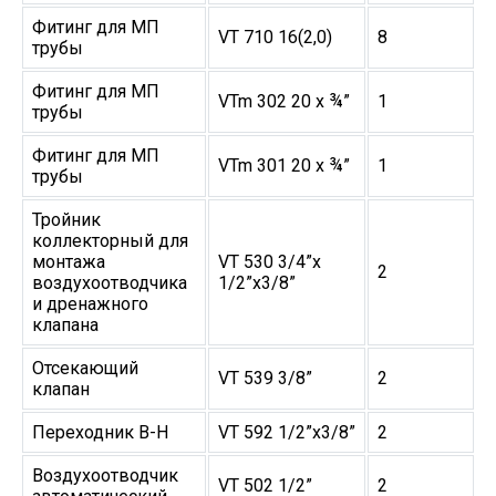
Фитинг для МП
VT 710 16(2,0)
8
трубы
Фитинг для МП
VTm 302 20 х ¾”
1
трубы
Фитинг для МП
VTm 301 20 х ¾”
1
трубы
Тройник
коллекторный для
монтажа
VT 530 3/4”х
2
воздухоотводчика
1/2”х3/8”
и дренажного
клапана
Отсекающий
VT 539 3/8”
2
клапан
Переходник В-Н
VT 592 1/2”х3/8”
2
Воздухоотводчик
VT 502 1/2”
2