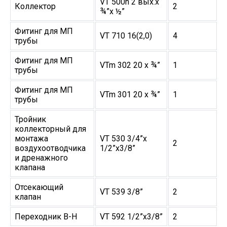
VT 500n 2 вых.х
Коллектор
2
¾”х ½”
Фитинг для МП
VT 710 16(2,0)
4
трубы
Фитинг для МП
VTm 302 20 х ¾”
1
трубы
Фитинг для МП
VTm 301 20 х ¾”
1
трубы
Тройник
коллекторный для
монтажа
VT 530 3/4”х
2
воздухоотводчика
1/2”х3/8”
и дренажного
клапана
Отсекающий
VT 539 3/8”
2
клапан
Переходник В-Н
VT 592 1/2”х3/8”
2