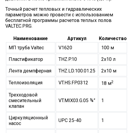
Точный расчет тепловых и гидравлических
параметров можно провести с использованием
бесплатной программы расчетов теплых полов
VALTEC.PRG.
Наименование
Артикул
Количество
МП труба Valtec
V1620
100 м
Пластификатор
THZ.P.10
2х10 л
Лента демпферная
THZ.LD.100.01.25
2х10 м
2
Теплоизоляция
VT.HS.FP.0312
18 м
Трехходовой
смесительный
VT.MIX03.G.05 ¾”
1
клапан
Циркуляционный
UPC 25-40
1
насос