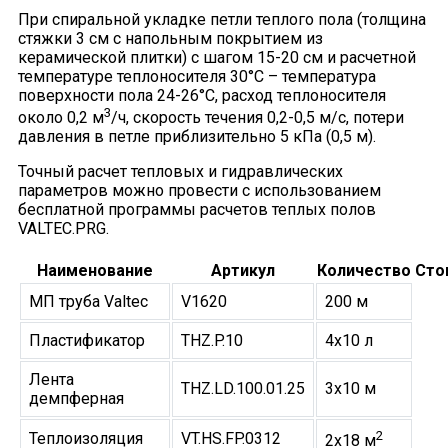
При спиральной укладке петли теплого пола (толщина
стяжки 3 см с напольным покрытием из
керамической плитки) с шагом 15-20 см и расчетной
температуре теплоносителя 30°С – температура
поверхности пола 24-26°С, расход теплоносителя
3
около 0,2 м
/ч, скорость течения 0,2-0,5 м/с, потери
давления в петле приблизительно 5 кПа (0,5 м).
Точный расчет тепловых и гидравлических
параметров можно провести с использованием
бесплатной программы расчетов теплых полов
VALTEC.PRG.
Наименование
Артикул
Количество
Сто
МП труба Valtec
V1620
200 м
Пластификатор
THZ.P.10
4х10 л
Лента
THZ.LD.100.01.25
3х10 м
демпферная
2
Теплоизоляция
VT.HS.FP.0312
2х18 м