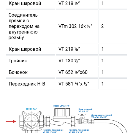
Кран шаровой
VT 218 ½”
1
Соединитель
прямой с
переходом на
VTm 302 16х ½”
2
внутреннюю
резьбу
Кран шаровой
VT 219 ½”
1
Тройник
VT 130 ½”
1
Бочонок
VT 652 ½”х60
1
Переходник Н-В
VT 581 ¾”х ½”
1