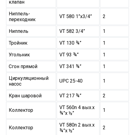
клапан
Ниппель-
VT 580 1”х3/4”
2
переходник
Ниппель
VT 582 3/4”
1
Тройник
VT 130 ¾”
1
Угольник
VT 93 ¾”
1
Сгон прямой
VT 341 ¾”
1
Циркуляционный
UPC 25-40
1
насос
Кран шаровой
VT 217 ¾”
2
VT 560n 4 вых.х
Коллектор
1
¾”х ½”
VT 580n 2 вых.х
Коллектор
2
¾”х ½”