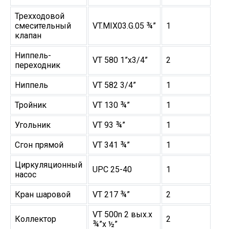
Трехходовой
смесительный
VT.MIX03.G.05 ¾”
1
клапан
Ниппель-
VT 580 1”х3/4”
2
переходник
Ниппель
VT 582 3/4”
1
Тройник
VT 130 ¾”
1
Угольник
VT 93 ¾”
1
Сгон прямой
VT 341 ¾”
1
Циркуляционный
UPC 25-40
1
насос
Кран шаровой
VT 217 ¾”
2
VT 500n 2 вых.х
Коллектор
2
¾”х ½”