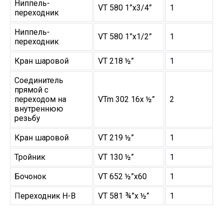
Ниппель-
VT 580 1”х3/4”
1
переходник
Ниппель-
VT 580 1”х1/2”
1
переходник
Кран шаровой
VT 218 ½”
1
Соединитель
прямой с
переходом на
VTm 302 16х ½”
2
внутреннюю
резьбу
Кран шаровой
VT 219 ½”
1
Тройник
VT 130 ½”
1
Бочонок
VT 652 ½”х60
1
Переходник Н-В
VT 581 ¾”х ½”
1