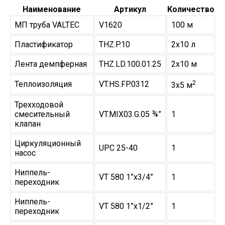
Наименование
Артикул
Количество
МП труба VALTEC
V1620
100 м
Пластификатор
THZ.P.10
2х10 л
Лента демпферная
THZ.LD.100.01.25
2х10 м
2
Теплоизоляция
VT.HS.FP.0312
3х5 м
Трехходовой
смесительный
VT.MIX03.G.05 ¾”
1
клапан
Циркуляционный
UPC 25-40
1
насос
Ниппель-
VT 580 1”х3/4”
1
переходник
Ниппель-
VT 580 1”х1/2”
1
переходник