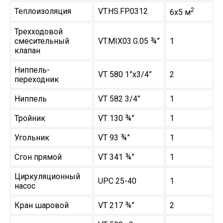
2
Теплоизоляция
VT.HS.FP.0312
6х5 м
Трехходовой
смесительный
VT.MIX03.G.05 ¾”
1
клапан
Ниппель-
VT 580 1”х3/4”
2
переходник
Ниппель
VT 582 3/4”
1
Тройник
VT 130 ¾”
1
Угольник
VT 93 ¾”
1
Сгон прямой
VT 341 ¾”
1
Циркуляционный
UPC 25-40
1
насос
Кран шаровой
VT 217 ¾”
2