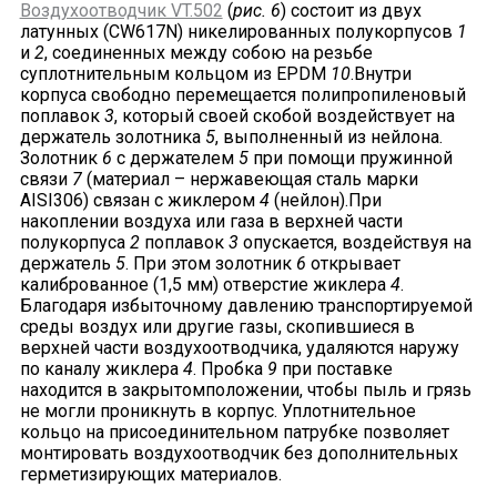
Воздухоотводчик VT.502
(
рис. 6
) состоит из двух
латунных (CW617N) никелированных полукорпусов
1
и
2
, соединенных между собою на резьбе
суплотнительным кольцом из EPDM
10
.Внутри
корпуса свободно перемещается полипропиленовый
поплавок
3
, который своей скобой воздействует на
держатель золотника
5
, выполненный из нейлона.
Золотник
6
с держателем
5
при помощи пружинной
связи
7
(материал – нержавеющая сталь марки
AISI306) связан с жиклером
4
(нейлон).При
накоплении воздуха или газа в верхней части
полукорпуса
2
поплавок
3
опускается, воздействуя на
держатель
5
. При этом золотник
6
открывает
калиброванное (1,5 мм) отверстие жиклера
4
.
Благодаря избыточному давлению транспортируемой
среды воздух или другие газы, скопившиеся в
верхней части воздухоотводчика, удаляются наружу
по каналу жиклера
4
. Пробка
9
при поставке
находится в закрытомположении, чтобы пыль и грязь
не могли проникнуть в корпус. Уплотнительное
кольцо на присоединительном патрубке позволяет
монтировать воздухоотводчик без дополнительных
герметизирующих материалов.