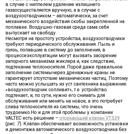
в случае с ниппелем удаление излишнего
газаосуществляется вручную, а в случае с
воздухоотводчиком – автоматически, за счет
механического воздействия скобы закрепленной на
поплавке. Воздушно-газовая среда сама себя
выпускает на свободу.
Несмотря на простоту устройства, воздухоотводчики
требуют периодического обслуживания. Пыль и
грязь, попавшие в систему до заполнения, в
процессеэксплуатации могут вызвать засорение
запорного механизма жиклера и, как следствие,
подтекание теплоносителя. Порой даже правильное
заполнение системычерез дренажные краны не
гарантирует отсутствие механических частиц. Поэтому
часто можно услышать из уст сантехника выражение:
«воздухоотводчик сопливит», т.е. устройство
подтекает, и, по сути, нужно его снимать для
обслуживания или менять на новое, а это потребует
слива теплоносителя из системы, что очень
трудоемко.Но и для этой проблемы у компании
VALTEC есть решение –
отсекающий клапан VT.539
(
рис. 7
). Клапан обеспечивает возможность установки
и демонтажа автоматического воздухоотводчика без