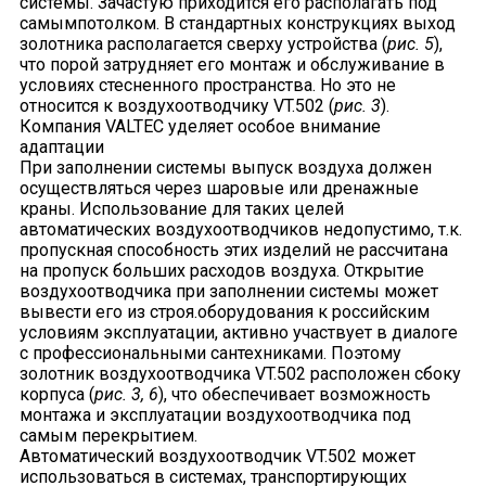
системы. Зачастую приходится его располагать под
самымпотолком. В стандартных конструкциях выход
золотника располагается сверху устройства (
рис. 5
),
что порой затрудняет его монтаж и обслуживание в
условиях стесненного пространства. Но это не
относится к воздухоотводчику VT.502 (
рис. 3
).
Компания VALTEC уделяет особое внимание
адаптации
При заполнении системы выпуск воздуха должен
осуществляться через шаровые или дренажные
краны. Использование для таких целей
автоматических воздухоотводчиков недопустимо, т.к.
пропускная способность этих изделий не рассчитана
на пропуск больших расходов воздуха. Открытие
воздухоотводчика при заполнении системы может
вывести его из строя.оборудования к российским
условиям эксплуатации, активно участвует в диалоге
с профессиональными сантехниками. Поэтому
золотник воздухоотводчика VT.502 расположен сбоку
корпуса (
рис. 3, 6
), что обеспечивает возможность
монтажа и эксплуатации воздухоотводчика под
самым перекрытием.
Автоматический воздухоотводчик VT.502 может
использоваться в системах, транспортирующих