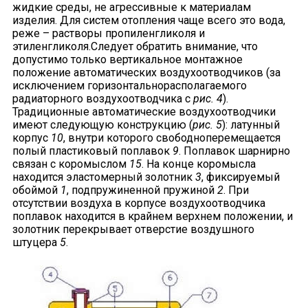
жидкие среды, не агрессивные к материалам
изделия. Для систем отопления чаще всего это вода,
реже – растворы пропиленгликоля и
этиленгликоля.Следует обратить внимание, что
допустимо только вертикальное монтажное
положение автоматических воздухоотводчиков (за
исключением горизонтальнорасполагаемого
радиаторного воздухоотводчика с
рис. 4
).
Традиционные автоматические воздухоотводчики
имеют следующую конструкцию (
рис. 5
): латунный
корпус
10
, внутри которого свободноперемещается
полый пластиковый поплавок
9
. Поплавок шарнирно
связан с коромыслом
15
. На конце коромысла
находится эластомерный золотник
3
, фиксируемый
обоймой
1
, подпружиненной пружиной
2
. При
отсутствии воздуха в корпусе воздухоотводчика
поплавок находится в крайнем верхнем положении, и
золотник перекрывает отверстие воздушного
штуцера
5
.