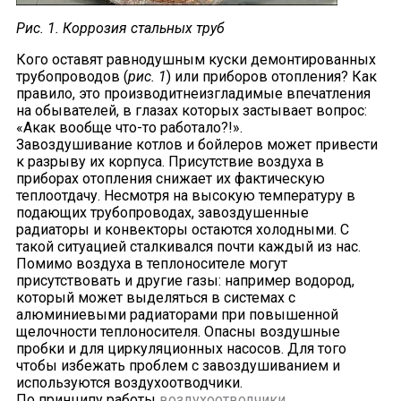
Рис. 1. Коррозия стальных труб
Кого оставят равнодушным куски демонтированных
трубопроводов (
рис. 1
) или приборов отопления? Как
правило, это производитнеизгладимые впечатления
на обывателей, в глазах которых застывает вопрос:
«Акак вообще что-то работало?!».
Завоздушивание котлов и бойлеров может привести
к разрыву их корпуса. Присутствие воздуха в
приборах отопления снижает их фактическую
теплоотдачу. Несмотря на высокую температуру в
подающих трубопроводах, завоздушенные
радиаторы и конвекторы остаются холодными. С
такой ситуацией сталкивался почти каждый из нас.
Помимо воздуха в теплоносителе могут
присутствовать и другие газы: например водород,
который может выделяться в системах с
алюминиевыми радиаторами при повышенной
щелочности теплоносителя. Опасны воздушные
пробки и для циркуляционных насосов. Для того
чтобы избежать проблем с завоздушиванием и
используются воздухоотводчики.
По принципу работы
воздухоотводчики