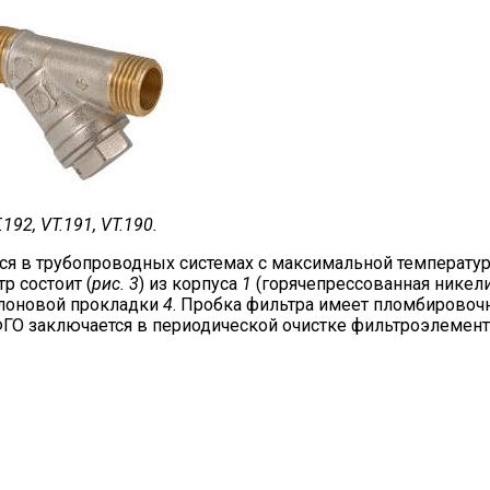
192, VT.191, VT.190.
ся в трубопроводных системах с максимальной температур
р состоит (
рис. 3
) из корпуса
1
(горячепрессованная никели
флоновой прокладки
4
. Пробка фильтра имеет пломбировочн
ГО заключается в периодической очистке фильтроэлемента