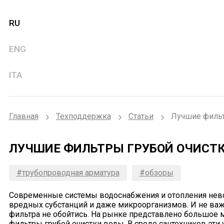
RU
ENG
ITA
Главная
Техподдержка
Статьи
Лучшие фильт
ЛУЧШИЕ ФИЛЬТРЫ ГРУБОЙ ОЧИСТ
#трубопроводная арматура
#обзоры
Современные системы водоснабжения и отопления невоз
вредных субстанций и даже микроорганизмов. И не важн
фильтра не обойтись. На рынке представлено большое 
фильтры грубой очистки воды. В среде сантехников эти