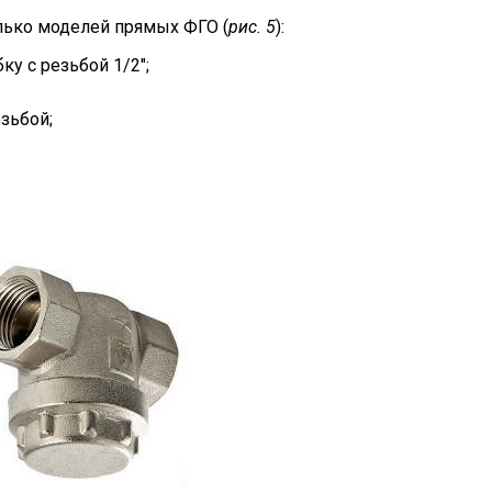
лько моделей прямых ФГО (
рис. 5
):
у с резьбой 1/2";
зьбой;