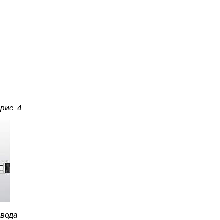
а
рис. 4
.
овода