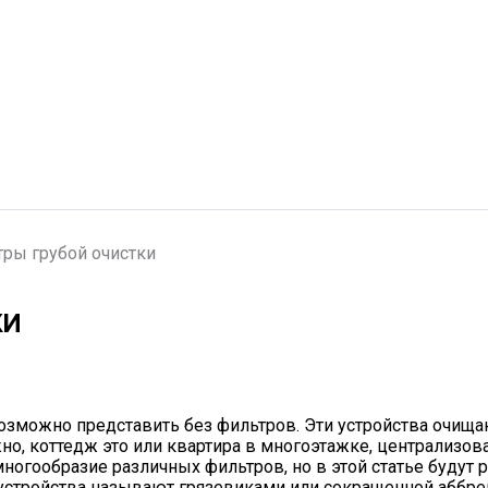
ры грубой очистки
КИ
можно представить без фильтров. Эти устройства очищают
о, коттедж это или квартира в многоэтажке, централизов
многообразие различных фильтров, но в этой статье буду
 устройства называют грязевиками или сокращенной аббре