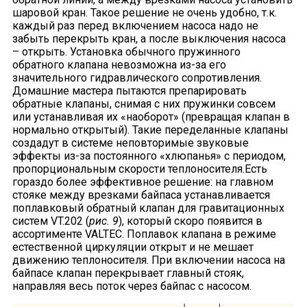
шаровой кран. Такое решение не очень удобно, т.к.
каждый раз перед включением насоса надо не
забыть перекрыть кран, а после выключения насоса
– открыть. Установка обычного пружинного
обратного клапана невозможна из-за его
значительного гидравлического сопротивления.
Домашние мастера пытаются препарировать
обратные клапаны, снимая с них пружинки совсем
или устанавливая их «наоборот» (превращая клапан в
нормально открытый). Такие переделанные клапаны
создадут в системе неповторимые звуковые
эффекты из-за постоянного «хлюпанья» с периодом,
пропорциональным скорости теплоносителя.Есть
гораздо более эффективное решение: на главном
стояке между врезками байпаса устанавливается
поплавковый обратный клапан для гравитационных
систем VT.202 (
рис. 9
), который скоро появится в
ассортименте VALTEC. Поплавок клапана в режиме
естественной циркуляции открыт и не мешает
движению теплоносителя. При включении насоса на
байпасе клапан перекрывает главный стояк,
направляя весь поток через байпас с насосом.