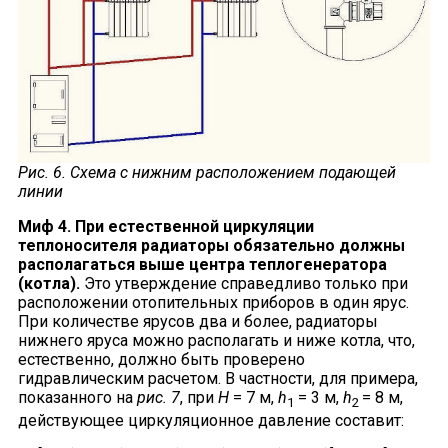
Рис. 6. Схема с нижним расположением подающей
линии
Миф 4. При естественной циркуляции
теплоносителя радиаторы обязательно должны
располагаться выше центра теплогенератора
(котла).
Это утверждение справедливо только при
расположении отопительных приборов в один ярус.
При количестве ярусов два и более, радиаторы
нижнего яруса можно располагать и ниже котла, что,
естественно, должно быть проверено
гидравлическим расчетом. В частности, для примера,
показанного на
рис. 7
, при
H
= 7 м,
h
= 3 м,
h
= 8 м,
1
2
действующее циркуляционное давление составит: