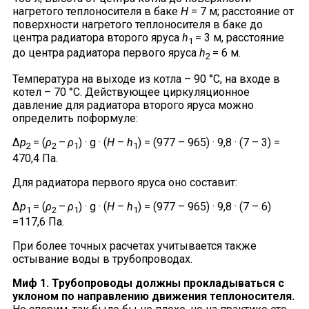
нагретого теплоносителя в баке
Н
= 7 м; расстояние от
поверхности нагретого теплоносителя в баке до
центра радиатора второго яруса
h
= 3 м, расстояние
1
до центра радиатора первого яруса
h
= 6 м.
2
Температура на выходе из котла – 90 °С, на входе в
котел – 70 °C. Действующее циркуляционное
давление для радиатора второго яруса можно
определить поформуле:
Δ
p
= (
ρ
–
ρ
) · g · (
H
–
h
) = (977 – 965) · 9,8 · (7 – 3) =
2
2
1
1
470,4 Па.
Для радиатора первого яруса оно составит:
Δ
p
= (
ρ
–
ρ
) · g · (
H
–
h
) = (977 – 965) · 9,8 · (7 – 6)
1
2
1
1
=117,6 Па.
При более точных расчетах учитывается также
остывание воды в трубопроводах.
Миф 1. Трубопроводы должны прокладываться с
уклоном по направлению движения теплоносителя.