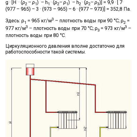
g · [H · (
ρ
–
ρ
) – h
· (
ρ
–
ρ
) – h
· (
ρ
–
ρ
)] = 9,9 · [ 7·
2
1
1
2
1
2
2
3
(977 – 965) – 3 · (973 – 965) – 6 · (977 – 973)] = 352,8 Па.
3
Здесь: ρ
= 965 кг/м
– плотность воды при 90 °С; ρ
=
1
2
3
3
977 кг/м
– плотность воды при 70 °С; ρ
= 973 кг/м
–
3
плотность воды при 80 °С.
Циркуляционного давления вполне достаточно для
работоспособности такой системы.