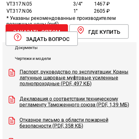
VT.317.N.05
3/4"
1467 ₽
VT.317.N.06
1"
2605 ₽
* Указаны рекомендованные производителем
розничные цены (руб).
ЗАКАЗАТЬ ОПТОМ
ГДЕ КУПИТЬ
ЗАДАТЬ ВОПРОС
Документы
Чертежи и модели
Паспорт, руководство по эксплуатации: Краны
латунные шаровые муфтовые усиленные
полнопроходные (PDF, 497 КБ)
Декларация о соответствии техническому
регламенту Таможенного союза (PDF, 1,39 МБ)
Отказное письмо в области пожарной
безопасности (PDF, 358 КБ)