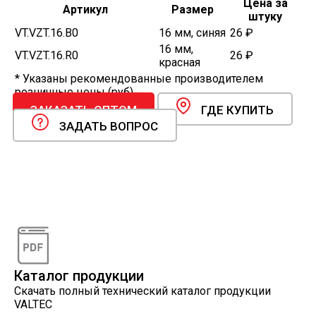
Цена за
Артикул
Размер
штуку
VT.VZT.16.B0
16 мм, синяя
26 ₽
16 мм,
VT.VZT.16.R0
26 ₽
красная
* Указаны рекомендованные производителем
розничные цены (руб).
ЗАКАЗАТЬ ОПТОМ
ГДЕ КУПИТЬ
ЗАДАТЬ ВОПРОС
Видеоконсультации
Наши специалисты проконсультируют вас по
интересующему вопросу
Каталог продукции
Скачать полный технический каталог продукции
VALTEC