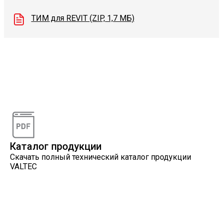
ТИМ для REVIT (ZIP, 1,7 МБ)
Видеоконсультации
Наши специалисты проконсультируют вас по
интересующему вопросу
Каталог продукции
Скачать полный технический каталог продукции
VALTEC
Онлайн расчеты
Расчеты, разработанные инженерами компании