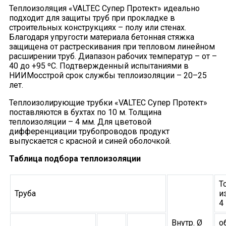
Теплоизоляция «VALTEC Супер Протект» идеально
подходит для защиты труб при прокладке в
строительных конструкциях – полу или стенах.
Благодаря упругости материала бетонная стяжка
защищена от растрескивания при тепловом линейном
расширении труб. Диапазон рабочих температур – от –
40 до +95 ºС. Подтвержденный испытаниями в
НИИМосстрой срок службы теплоизоляции – 20–25
лет.
Теплоизолирующие трубки «VALTEC Супер Протект»
поставляются в бухтах по 10 м. Толщина
теплоизоляции – 4 мм. Для цветовой
дифференциации трубопроводов продукт
выпускается с красной и синей оболочкой.
Таблица подбора теплоизоляции
Т
Труба
и
4
Внутр. Ø
о