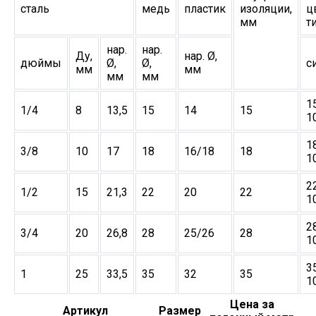
сталь
медь
пластик
изоляции,
ц
мм
т
нар.
нар.
Ду,
нар. Ø,
дюймы
Ø,
Ø,
с
мм
мм
мм
мм
1
1/4
8
13,5
15
14
15
1
1
3/8
10
17
18
16/18
18
1
2
1/2
15
21,3
22
20
22
1
2
3/4
20
26,8
28
25/26
28
1
3
1
25
33,5
35
32
35
1
Цена за
Артикул
Размер