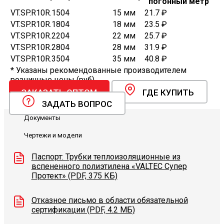
погонный метр
VT.SP.R10R.1504
15 мм
21.7 ₽
VT.SP.R10R.1804
18 мм
23.5 ₽
VT.SP.R10R.2204
22 мм
25.7 ₽
VT.SP.R10R.2804
28 мм
31.9 ₽
VT.SP.R10R.3504
35 мм
40.8 ₽
* Указаны рекомендованные производителем
розничные цены (руб).
ЗАКАЗАТЬ ОПТОМ
ГДЕ КУПИТЬ
ЗАДАТЬ ВОПРОС
Документы
Чертежи и модели
Паспорт: Трубки теплоизоляционные из
вспененного полиэтилена «VALTEC Супер
Протект» (PDF, 375 КБ)
Отказное письмо в области обязательной
сертификации (PDF, 4.2 МБ)