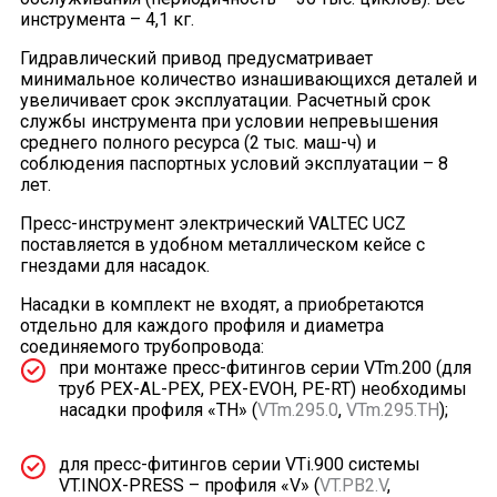
инструмента – 4,1 кг.
Гидравлический привод предусматривает
минимальное количество изнашивающихся деталей и
увеличивает срок эксплуатации. Расчетный срок
службы инструмента при условии непревышения
среднего полного ресурса (2 тыс. маш-ч) и
соблюдения паспортных условий эксплуатации – 8
лет.
Пресс-инструмент электрический VALTEC UCZ
поставляется в удобном металлическом кейсе с
гнездами для насадок.
Насадки в комплект не входят, а приобретаются
отдельно для каждого профиля и диаметра
соединяемого трубопровода:
при монтаже пресс-фитингов серии VTm.200 (для
труб PEX-AL-PEX, PEХ-EVOH, PE-RT) необходимы
насадки профиля «ТН» (
VTm.295.0
,
VTm.295.TH
);
для пресс-фитингов серии VTi.900 системы
VT.INOX-PRESS – профиля «V» (
VT.PB2.V
,