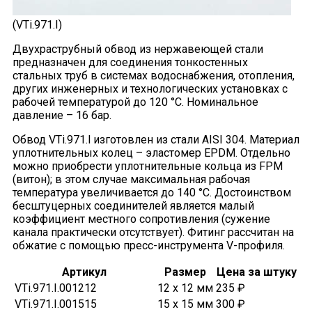
(VTi.971.I)
Двухраструбный обвод из нержавеющей стали
предназначен для соединения тонкостенных
стальных труб в системах водоснабжения, отопления,
других инженерных и технологических установках с
рабочей температурой до 120 °С. Номинальное
давление – 16 бар.
Обвод VTi.971.l изготовлен из стали AISI 304. Материал
уплотнительных колец – эластомер EPDM. Отдельно
можно приобрести уплотнительные кольца из FPM
(витон); в этом случае максимальная рабочая
температура увеличивается до 140 °С. Достоинством
бесштуцерных соединителей является малый
коэффициент местного сопротивления (сужение
канала практически отсутствует). Фитинг рассчитан на
обжатие с помощью пресс-инструмента V-профиля.
Артикул
Размер
Цена за штуку
VTi.971.I.001212
12 х 12 мм
235 ₽
VTi.971.I.001515
15 х 15 мм
300 ₽