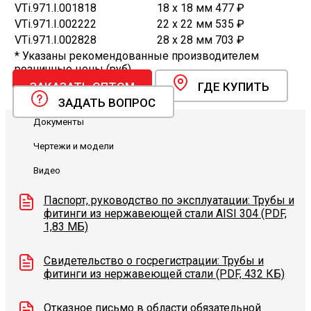
VTi.971.I.001818
18 x 18 мм
477 ₽
VTi.971.I.002222
22 х 22 мм
535 ₽
VTi.971.I.002828
28 х 28 мм
703 ₽
* Указаны рекомендованные производителем
розничные цены (руб).
ЗАКАЗАТЬ ОПТОМ
ГДЕ КУПИТЬ
ЗАДАТЬ ВОПРОС
Документы
Чертежи и модели
Видео
Паспорт, руководство по эксплуатации: Трубы и
фитинги из нержавеющей стали AISI 304 (PDF,
1,83 МБ)
Свидетельство о госрегистрации: Трубы и
фитинги из нержавеющей стали (PDF, 432 КБ)
Отказное письмо в области обязательной