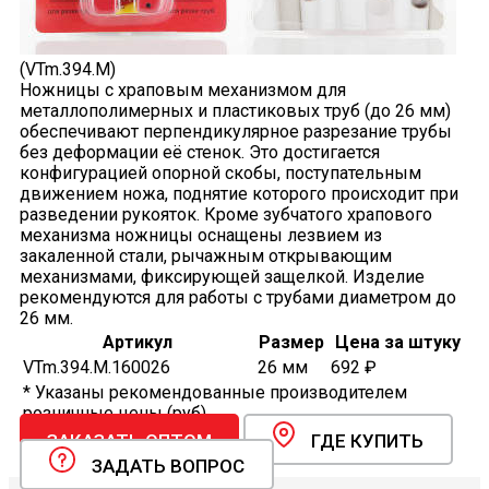
(VTm.394.M)
Ножницы с храповым механизмом для
металлополимерных и пластиковых труб (до 26 мм)
обеспечивают перпендикулярное разрезание трубы
без деформации её стенок. Это достигается
конфигурацией опорной скобы, поступательным
движением ножа, поднятие которого происходит при
разведении рукояток. Кроме зубчатого храпового
механизма ножницы оснащены лезвием из
закаленной стали, рычажным открывающим
механизмами, фиксирующей защелкой. Изделие
рекомендуются для работы с трубами диаметром до
26 мм.
Артикул
Размер
Цена за штуку
VTm.394.M.160026
26 мм
692 ₽
* Указаны рекомендованные производителем
розничные цены (руб).
ЗАКАЗАТЬ ОПТОМ
ГДЕ КУПИТЬ
ЗАДАТЬ ВОПРОС