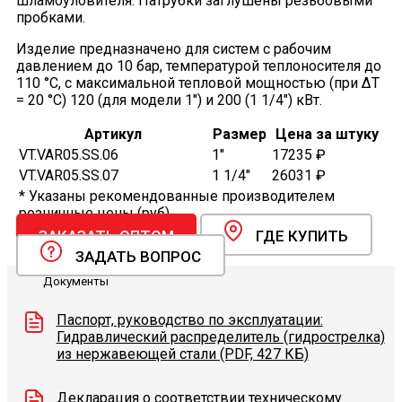
шламоуловителя. Патрубки заглушены резьбовыми
пробками.
Изделие предназначено для систем с рабочим
давлением до 10 бар, температурой теплоносителя до
110 °С, с максимальной тепловой мощностью (при ΔТ
= 20 °С) 120 (для модели 1") и 200 (1 1/4") кВт.
Артикул
Размер
Цена за штуку
VT.VAR05.SS.06
1"
17235 ₽
VT.VAR05.SS.07
1 1/4"
26031 ₽
* Указаны рекомендованные производителем
розничные цены (руб).
ЗАКАЗАТЬ ОПТОМ
ГДЕ КУПИТЬ
ЗАДАТЬ ВОПРОС
Документы
Паспорт, руководство по эксплуатации:
Гидравлический распределитель (гидрострелка)
из нержавеющей стали (PDF, 427 КБ)
Декларация о соответствии техническому