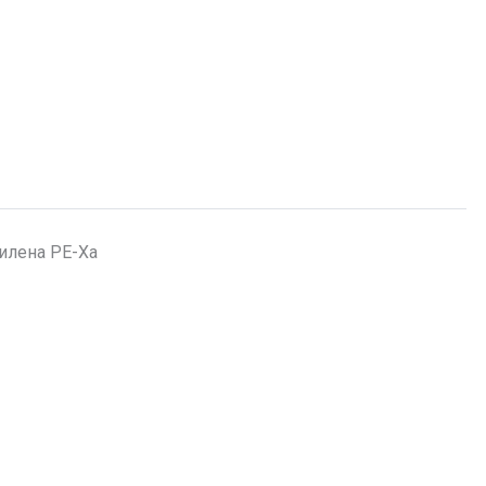
илена PE-Xa