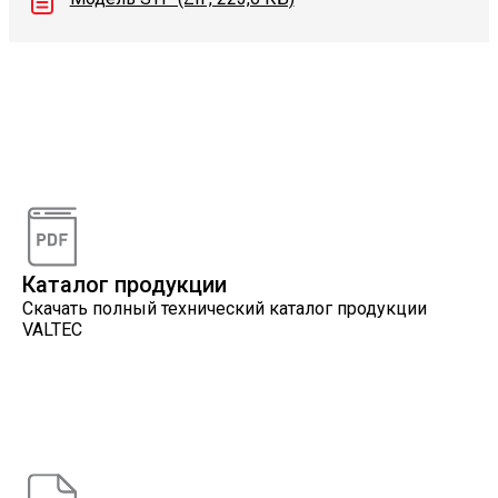
Видеоконсультации
Наши специалисты проконсультируют вас по
интересующему вопросу
Каталог продукции
Скачать полный технический каталог продукции
VALTEC
Онлайн расчеты
Расчеты, разработанные инженерами компании
VALTEC