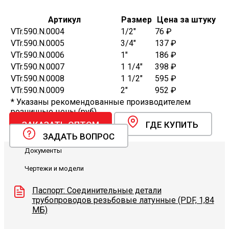
Артикул
Размер
Цена за штуку
VTr.590.N.0004
1/2"
76 ₽
VTr.590.N.0005
3/4"
137 ₽
VTr.590.N.0006
1"
186 ₽
VTr.590.N.0007
1 1/4"
398 ₽
VTr.590.N.0008
1 1/2"
595 ₽
VTr.590.N.0009
2"
952 ₽
* Указаны рекомендованные производителем
розничные цены (руб).
ЗАКАЗАТЬ ОПТОМ
ГДЕ КУПИТЬ
ЗАДАТЬ ВОПРОС
Документы
Чертежи и модели
Паспорт: Соединительные детали
трубопроводов резьбовые латунные (PDF, 1,84
МБ)