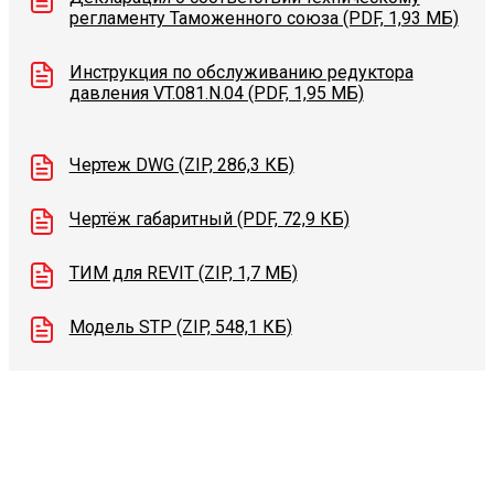
регламенту Таможенного союза (PDF, 1,93 МБ)
Инструкция по обслуживанию редуктора
давления VT.081.N.04 (PDF, 1,95 МБ)
Чертеж DWG (ZIP, 286,3 КБ)
Чертёж габаритный (PDF, 72,9 КБ)
ТИМ для REVIT (ZIP, 1,7 МБ)
Модель STP (ZIP, 548,1 КБ)
Видеоконсультации