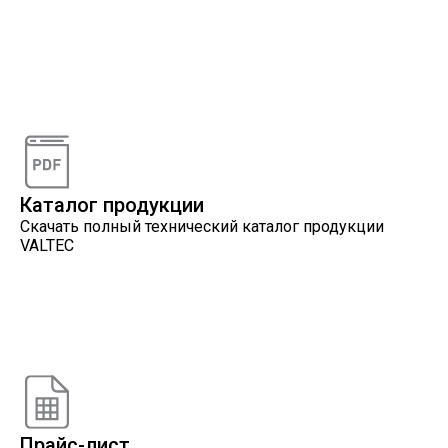
Видеоконсультации
Наши специалисты проконсультируют вас по
интересующему вопросу
Каталог продукции
Скачать полный технический каталог продукции
VALTEC
Онлайн расчеты
Расчеты, разработанные инженерами компании
VALTEC
Прайс-лист