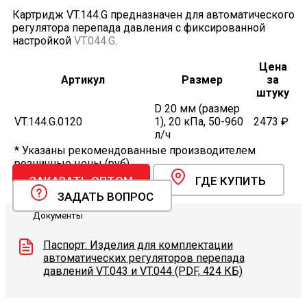
Картридж VT.144.G предназначен для автоматического
регулятора перепада давления с фиксированной
настройкой
VT.044.G
.
Цена
Артикул
Размер
за
штуку
D 20 мм (размер
VT.144.G.0120
1), 20 кПа, 50-960
2473 ₽
л/ч
* Указаны рекомендованные производителем
розничные цены (руб).
ЗАКАЗАТЬ ОПТОМ
ГДЕ КУПИТЬ
ЗАДАТЬ ВОПРОС
Документы
Паспорт: Изделия для комплектации
автоматических регуляторов перепада
давлений VT.043 и VT.044 (PDF, 424 КБ)