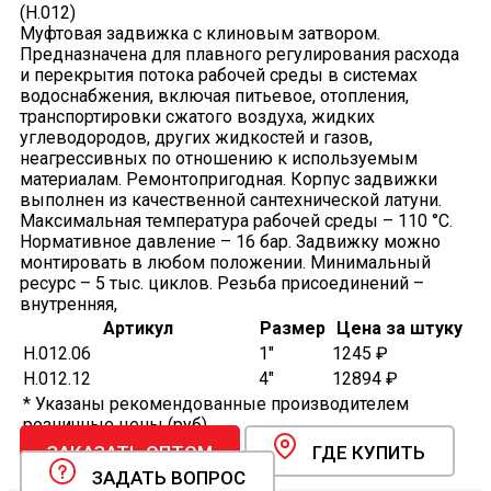
(H.012)
Муфтовая задвижка с клиновым затвором.
Предназначена для плавного регулирования расхода
и перекрытия потока рабочей среды в системах
водоснабжения, включая питьевое, отопления,
транспортировки сжатого воздуха, жидких
углеводородов, других жидкостей и газов,
неагрессивных по отношению к используемым
материалам. Ремонтопригодная. Корпус задвижки
выполнен из качественной сантехнической латуни.
Максимальная температура рабочей среды – 110 °С.
Нормативное давление – 16 бар. Задвижку можно
монтировать в любом положении. Минимальный
ресурс – 5 тыс. циклов. Резьба присоединений –
внутренняя,
Артикул
Размер
Цена за штуку
H.012.06
1"
1245 ₽
H.012.12
4"
12894 ₽
* Указаны рекомендованные производителем
розничные цены (руб).
ЗАКАЗАТЬ ОПТОМ
ГДЕ КУПИТЬ
ЗАДАТЬ ВОПРОС