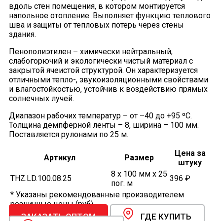
вдоль стен помещения, в котором монтируется
напольное отопление. Выполняет функцию теплового
шва и защиты от тепловых потерь через стены
здания.
Пенополиэтилен – химически нейтральный,
слабогорючий и экологически чистый материал с
закрытой ячеистой структурой. Он характеризуется
отличными тепло-, звукоизоляционными свойствами
и влагостойкостью, устойчив к воздействию прямых
солнечных лучей.
Диапазон рабочих температур – от –40 до +95 ºС.
Толщина демпферной ленты – 8, ширина – 100 мм.
Поставляется рулонами по 25 м.
Цена за
Артикул
Размер
штуку
8 x 100 мм x 25
THZ.LD.100.08.25
396 ₽
пог. м
* Указаны рекомендованные производителем
розничные цены (руб).
ЗАКАЗАТЬ ОПТОМ
ГДЕ КУПИТЬ