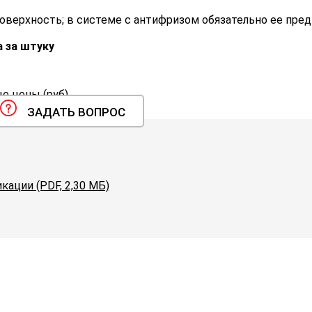
поверхность; в системе с антифризом обязательно ее пре
 за штуку
 цены (руб).
ЗАДАТЬ ВОПРОС
кации (PDF, 2,30 МБ)
ующему вопросу