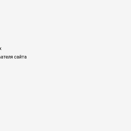
х
ателя сайта