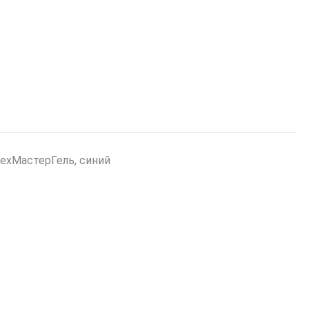
ехМастерГель, синий