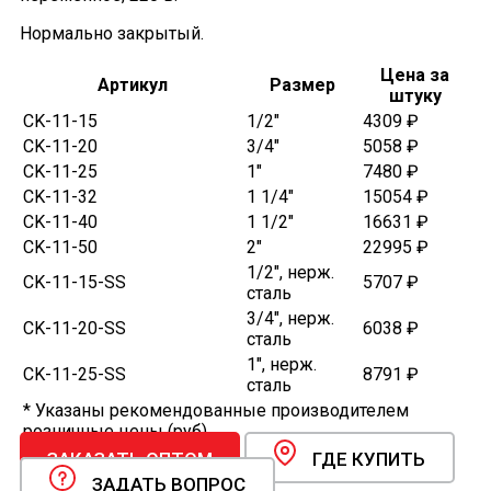
Нормально закрытый.
Цена за
Артикул
Размер
штуку
CK-11-15
1/2"
4309 ₽
CK-11-20
3/4"
5058 ₽
CK-11-25
1"
7480 ₽
CK-11-32
1 1/4"
15054 ₽
CK-11-40
1 1/2"
16631 ₽
CK-11-50
2"
22995 ₽
1/2", нерж.
CK-11-15-SS
5707 ₽
сталь
3/4", нерж.
CK-11-20-SS
6038 ₽
сталь
1", нерж.
CK-11-25-SS
8791 ₽
сталь
* Указаны рекомендованные производителем
розничные цены (руб).
ЗАКАЗАТЬ ОПТОМ
ГДЕ КУПИТЬ
ЗАДАТЬ ВОПРОС