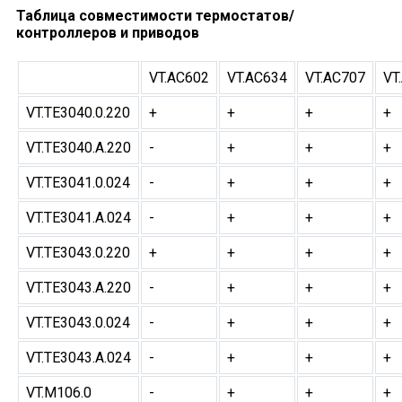
Таблица совместимости термостатов/
контроллеров и приводов
VT.AC602
VT.AC634
VT.AC707
VT
VT.TE3040.0.220
+
+
+
+
VT.TE3040.A.220
-
+
+
+
VT.TE3041.0.024
-
+
+
+
VT.TE3041.A.024
-
+
+
+
VT.TE3043.0.220
+
+
+
+
VT.TE3043.A.220
-
+
+
+
VT.TE3043.0.024
-
+
+
+
VT.TE3043.A.024
-
+
+
+
VT.M106.0
-
+
+
+