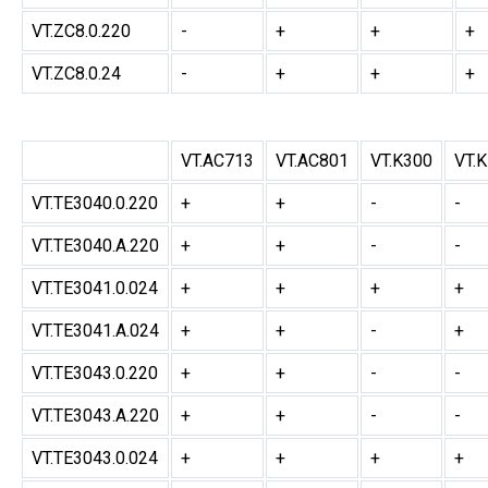
VT.ZC8.0.220
-
+
+
+
VT.ZC8.0.24
-
+
+
+
VT.AC713
VT.AC801
VT.K300
VT.
VT.TE3040.0.220
+
+
-
-
VT.TE3040.A.220
+
+
-
-
VT.TE3041.0.024
+
+
+
+
VT.TE3041.A.024
+
+
-
+
VT.TE3043.0.220
+
+
-
-
VT.TE3043.A.220
+
+
-
-
VT.TE3043.0.024
+
+
+
+