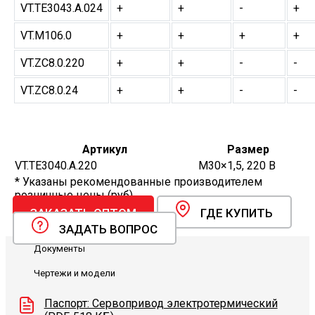
VT.TE3043.A.024
+
+
-
+
VT.M106.0
+
+
+
+
VT.ZC8.0.220
+
+
-
-
VT.ZC8.0.24
+
+
-
-
Артикул
Размер
VT.TE3040.A.220
М30×1,5, 220 В
* Указаны рекомендованные производителем
розничные цены (руб).
ЗАКАЗАТЬ ОПТОМ
ГДЕ КУПИТЬ
ЗАДАТЬ ВОПРОС
Документы
Чертежи и модели
Паспорт: Сервопривод электротермический