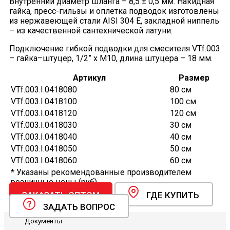
Внутренний диаметр шланга – 8,5 ± 0,5 мм. Накидная
гайка, пресс-гильзы и оплетка подводок изготовлены
из нержавеющей стали AISI 304 E, закладной ниппель
– из качественной сантехнической латуни.
Подключение гибкой подводки для смесителя VTf.003
– гайка–штуцер, 1/2” х M10, длина штуцера – 18 мм.
Артикул
Размер
VTf.003.I.0418080
80 см
VTf.003.I.0418100
100 см
VTf.003.I.0418120
120 см
VTf.003.I.0418030
30 см
VTf.003.I.0418040
40 см
VTf.003.I.0418050
50 см
VTf.003.I.0418060
60 см
* Указаны рекомендованные производителем
розничные цены (руб).
ЗАКАЗАТЬ ОПТОМ
ГДЕ КУПИТЬ
ЗАДАТЬ ВОПРОС
Документы