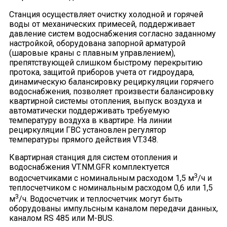
Станция осуществляет очистку холодной и горячей
воды от механических примесей, поддерживает
давление систем водоснабжения согласно заданному
настройкой, оборудована запорной арматурой
(шаровые краны с плавным управлением),
препятствующей слишком быстрому перекрытию
протока, защитой приборов учета от гидроудара,
динамическую балансировку рециркуляции горячего
водоснабжения, позволяет произвести балансировку
квартирной системы отопления, выпуск воздуха и
автоматически поддерживать требуемую
температуру воздуха в квартире. На линии
рециркуляции ГВС установлен регулятор
температуры прямого действия VT.348.
Квартирная станция для систем отопления и
водоснабжения VT.NM.GFR комплектуется
3
водосчетчиками с номинальным расходом 1,5 м
/ч и
теплосчетчиком с номинальным расходом 0,6 или 1,5
3
м
/ч. Водосчетчик и теплосчетчик могут быть
оборудованы импульсным каналом передачи данных,
каналом RS 485 или M-BUS.