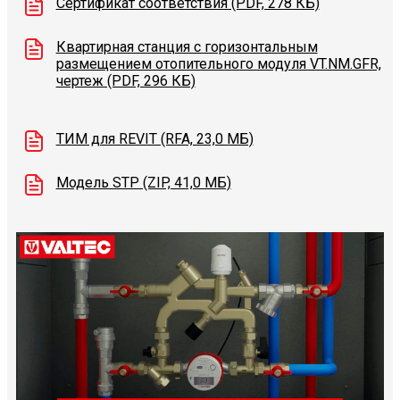
Сертификат соответствия (PDF, 278 КБ)
Квартирная станция с горизонтальным
размещением отопительного модуля VT.NM.GFR,
чертеж (PDF, 296 КБ)
ТИМ для REVIT (RFA, 23,0 МБ)
Модель STP (ZIP, 41,0 МБ)