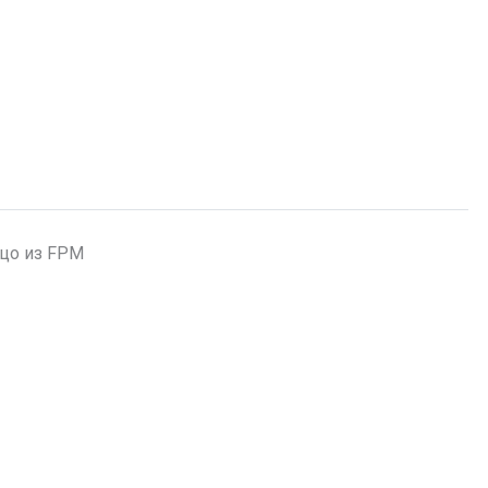
цо из FPM