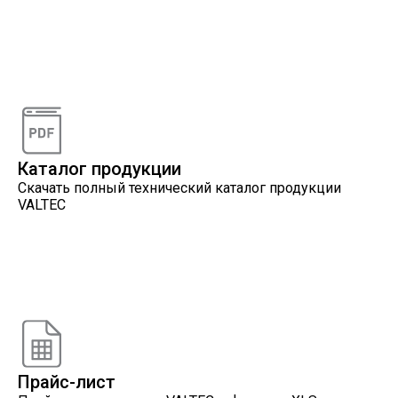
Видеоконсультации
Наши специалисты проконсультируют вас по
интересующему вопросу
Каталог продукции
Скачать полный технический каталог продукции
VALTEC
Онлайн расчеты
Расчеты, разработанные инженерами компании
VALTEC
Прайс-лист