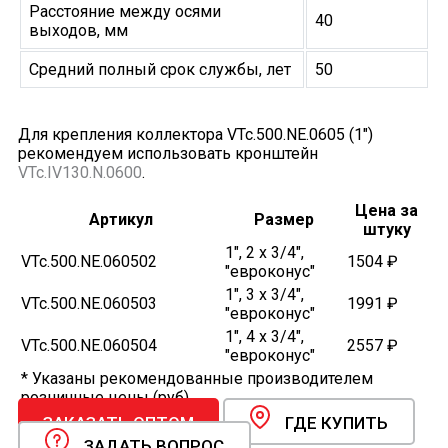
Расстояние между осями
40
выходов, мм
Средний полный срок службы, лет
50
Для крепления коллектора VTc.500.NE.0605 (1")
рекомендуем использовать кронштейн
VTc.IV130.N.0600
.
Цена за
Артикул
Размер
штуку
1", 2 х 3/4",
VTc.500.NE.060502
1504 ₽
"евроконус"
1", 3 х 3/4",
VTc.500.NE.060503
1991 ₽
"евроконус"
1", 4 х 3/4",
VTc.500.NE.060504
2557 ₽
"евроконус"
* Указаны рекомендованные производителем
розничные цены (руб).
ЗАКАЗАТЬ ОПТОМ
ГДЕ КУПИТЬ
ЗАДАТЬ ВОПРОС