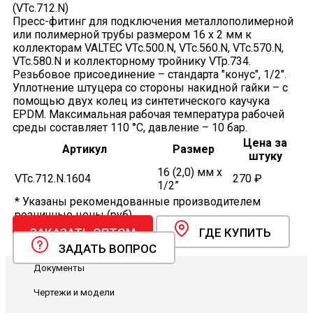
(VTc.712.N)
Пресс-фитинг для подключения металлополимерной
или полимерной трубы размером 16 x 2 мм к
коллекторам VALTEC VTc.500.N, VTc.560.N, VTc.570.N,
VTc.580.N и коллекторному тройнику VTp.734.
Резьбовое присоединение – стандарта "конус", 1/2".
Уплотнение штуцера со стороны накидной гайки – с
помощью двух колец из синтетического каучука
EPDM. Максимальная рабочая температура рабочей
среды составляет 110 °C, давление – 10 бар.
Цена за
Артикул
Размер
штуку
16 (2,0) мм х
VTc.712.N.1604
270 ₽
1/2”
* Указаны рекомендованные производителем
розничные цены (руб).
ЗАКАЗАТЬ ОПТОМ
ГДЕ КУПИТЬ
ЗАДАТЬ ВОПРОС
Документы
Чертежи и модели