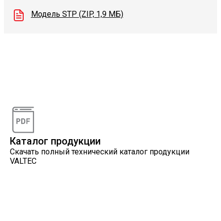
Модель STP (ZIP, 1,9 МБ)
Видеоконсультации
Наши специалисты проконсультируют вас по
интересующему вопросу
Каталог продукции
Скачать полный технический каталог продукции
VALTEC
Онлайн расчеты
Расчеты, разработанные инженерами компании
VALTEC