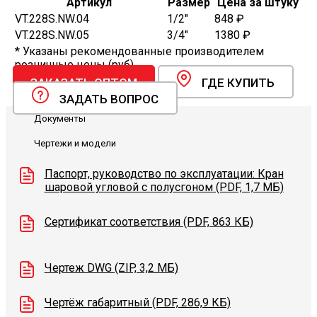
Артикул
Размер
Цена за штуку
VT.228S.NW.04
1/2"
848 ₽
VT.228S.NW.05
3/4"
1380 ₽
* Указаны рекомендованные производителем
розничные цены (руб).
ЗАКАЗАТЬ ОПТОМ
ГДЕ КУПИТЬ
ЗАДАТЬ ВОПРОС
Документы
Чертежи и модели
Паспорт, руководство по эксплуатации: Кран
шаровой угловой с полусгоном (PDF, 1,7 МБ)
Сертификат соответствия (PDF, 863 КБ)
Чертеж DWG (ZIP, 3,2 МБ)
Чертёж габаритный (PDF, 286,9 КБ)