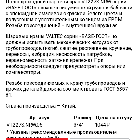
Полнопроходной шаровой кран VT.227S.NRW серии
«BASE-ГОСТ» оснащен силуминовой ручкой-бабочкой
с эпоксидной эмалевой окраской белого цвета и
полусгоном c уплотнительным кольцом из EPDM.
Резьба присоединений – внутренняя/наружная.
Шаровые краны VALTEC серии «BASE-ГОСТ» не
должны испытывать механических нагрузок от
трубопроводов (изгиб, сжатие, растяжение, кручение,
перекосы, вибрация, несносность патрубков,
неравномерность затяжки крепежа). При
необходимости следует предусмотреть опоры или
компенсаторы.
Резьба присоединяемых к крану трубопроводов и
прочих деталей должна соответствовать ГОСТ 6357-
81.
Страна производства – Китай.
Артикул
Размер
Цена за штуку
VT.227S.NRW.05
3/4"
1044 ₽
* Указаны рекомендованные производителем
розничные цены (руб).