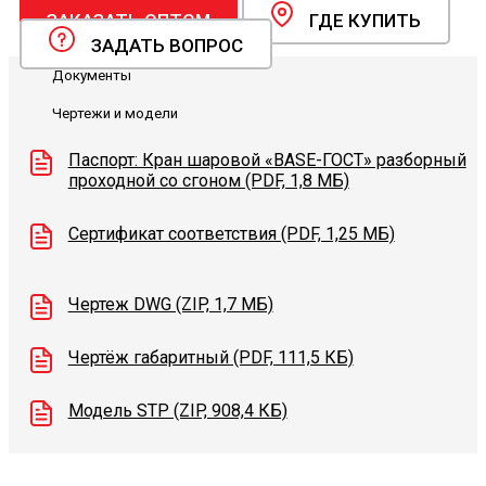
ЗАКАЗАТЬ ОПТОМ
ГДЕ КУПИТЬ
ЗАДАТЬ ВОПРОС
Документы
Чертежи и модели
Паспорт: Кран шаровой «BASE-ГОСТ» разборный
проходной со сгоном (PDF, 1,8 МБ)
Сертификат соответствия (PDF, 1,25 МБ)
Чертеж DWG (ZIP, 1,7 МБ)
Чертёж габаритный (PDF, 111,5 КБ)
Модель STP (ZIP, 908,4 КБ)