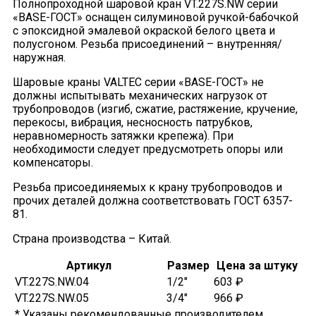
Полнопроходной шаровой кран VT.227S.NW серии
«BASE-ГОСТ» оснащен силуминовой ручкой-бабочкой
с эпоксидной эмалевой окраской белого цвета и
полусгоном. Резьба присоединений – внутренняя/
наружная.
Шаровые краны VALTEC серии «BASE-ГОСТ» не
должны испытывать механических нагрузок от
трубопроводов (изгиб, сжатие, растяжение, кручение,
перекосы, вибрация, несносность патрубков,
неравномерность затяжки крепежа). При
необходимости следует предусмотреть опоры или
компенсаторы.
Резьба присоединяемых к крану трубопроводов и
прочих деталей должна соответствовать ГОСТ 6357-
81.
Страна производства – Китай.
Артикул
Размер
Цена за штуку
VT.227S.NW.04
1/2"
603 ₽
VT.227S.NW.05
3/4"
966 ₽
* Указаны рекомендованные производителем