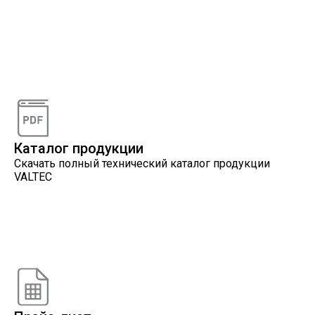
Видеоконсультации
Наши специалисты проконсультируют вас по
интересующему вопросу
Каталог продукции
Скачать полный технический каталог продукции
VALTEC
Онлайн расчеты
Расчеты, разработанные инженерами компании
VALTEC