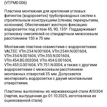
(VT.PM0.006)
Пластина монтажная для крепления угловых
фитингов (водорозеток) трубопроводных систем к
строительным конструкциям (стенам, перекрытиям,
колоннам). Обеспечивает жесткую фиксацию
водорозеток под углом 45; 90; 135⁰. Поддерживает
установку смесителей со стандартным межосевым
расстоянием 150 и 75 мм.
Монтажная пластина совместима с водорозетками
VALTEC: VTm.254.N.001604, VTm.254H.N.001604,
VTm.354.N.001604, VTm.355.N.001604,
VTm.454.BG.002004, VTm.454.G.001604,
VTm.455.G.001604, VTr.751.N.0004, а также с другими
водорозетками с межосевым расстоянием
монтажных отверстий 35 мм. Допускается
монтировать водорозетки с двумя монтажными
отверстиями.
Пластины выполнены из нержавеющей стали AISI304
(партия, выпущенная до 01.10.2025, изготовлена из
оцинкованной стали).