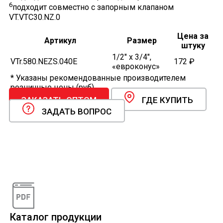
6
подходит совместно с запорным клапаном
VT.VTC30.NZ.0
Цена за
Артикул
Размер
штуку
1/2" x 3/4",
VTr.580.NEZS.040E
172 ₽
«евроконус»
* Указаны рекомендованные производителем
розничные цены (руб).
ЗАКАЗАТЬ ОПТОМ
ГДЕ КУПИТЬ
ЗАДАТЬ ВОПРОС
Видеоконсультации
Наши специалисты проконсультируют вас по
интересующему вопросу
Каталог продукции