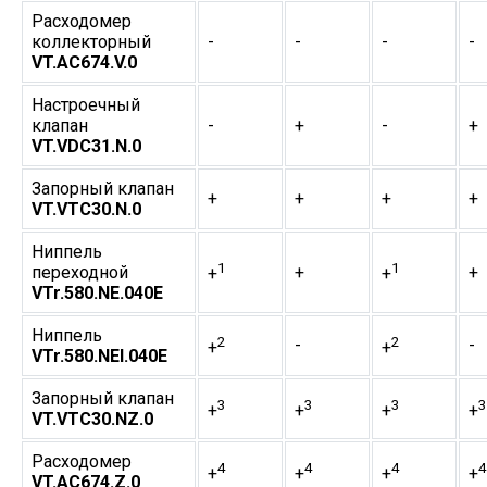
Расходомер
коллекторный
-
-
-
-
VT.AC674.V.0
Настроечный
клапан
-
+
-
+
VT.VDC31.N.0
Запорный клапан
+
+
+
+
VT.VTC30.N.0
Ниппель
1
1
переходной
+
+
+
+
VTr.580.NE.040E
Ниппель
2
2
-
-
+
+
VTr.580.NEI.040E
Запорный клапан
3
3
3
3
+
+
+
+
VT.VTC30.NZ.0
Расходомер
4
4
4
4
+
+
+
+
VT.AC674.Z.0