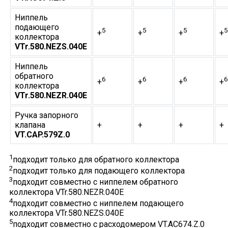
Ниппель
подающего
5
5
5
5
+
+
+
+
коллектора
VTr.580.NEZS.040E
Ниппель
обратного
6
6
6
6
+
+
+
+
коллектора
VTr.580.NEZR.040E
Ручка запорного
клапана
+
+
+
+
VT.CAP.579Z.0
1
подходит только для обратного коллектора
2
подходит только для подающего коллектора
3
подходит совместно с ниппелем обратного
коллектора VTr.580.NEZR.040E
4
подходит совместно с ниппелем подающего
коллектора VTr.580.NEZS.040E
5
подходит совместно с расходомером VT.AC674.Z.0