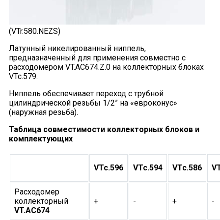
(VTr.580.NEZS)
Латунный никелированный ниппель,
предназначенный для применения совместно с
расходомером VT.AC674.Z.0 на коллекторных блоках
VTc.579.
Ниппель обеспечивает переход с трубной
цилиндрической резьбы 1/2” на «евроконус»
(наружная резьба).
Таблица совместимости коллекторных блоков и
комплектующих
VTc.596
VTc.594
VTc.586
VT
Расходомер
коллекторный
+
-
+
-
VT.AC674